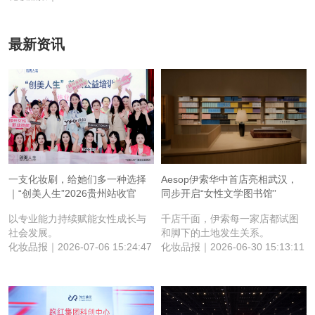
最新资讯
一支化妆刷，给她们多一种选择
Aesop伊索华中首店亮相武汉，
｜“创美人生”2026贵州站收官
同步开启“女性文学图书馆”
以专业能力持续赋能女性成长与
千店千面，伊索每一家店都试图
社会发展。
和脚下的土地发生关系。
化妆品报｜2026-07-06 15:24:47
化妆品报｜2026-06-30 15:13:11