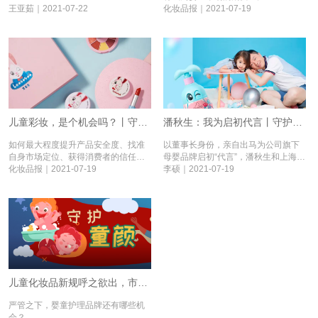
王亚茹｜2021-07-22
化妆品报｜2021-07-19
儿童彩妆，是个机会吗？丨守护童颜④
潘秋生：我为启初代言丨守护童颜③
如何最大程度提升产品安全度、找准
以董事长身份，亲自出马为公司旗下
自身市场定位、获得消费者的信任，
母婴品牌启初“代言”，潘秋生和上海家
是儿童彩妆入局者将面临的挑战。
化妆品报｜2021-07-19
化都开创了一个历史。
李硕｜2021-07-19
儿童化妆品新规呼之欲出，市场或迎大洗牌丨守护童颜①
严管之下，婴童护理品牌还有哪些机
会？