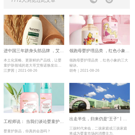
7772人浏览过此文章
进中国三年跻身头部品牌 ，艾惟诺凭什么丨守护童颜⑧
领跑母婴护理品类 ，红色小象的三大秘诀丨守护童颜⑦
本土化策略、更新鲜的产品线，让婴
领跑母婴护理品类 ，红色小象的三大
童护肤领域的老大哥艾惟诺焕发出新
秘诀。
活力。
江梦茜｜2021-08-26
胡奇｜2021-08-26
出走半生，归来仍是“王子”丨守护童颜⑤
工程师说： 当我们谈论婴童护肤时，应该关注些什么丨守护童颜⑥
三孩时代来临，二孩家庭或三孩家庭
婴童护肤品，你真的会选吗？
将成为婴童市场的消费主力.