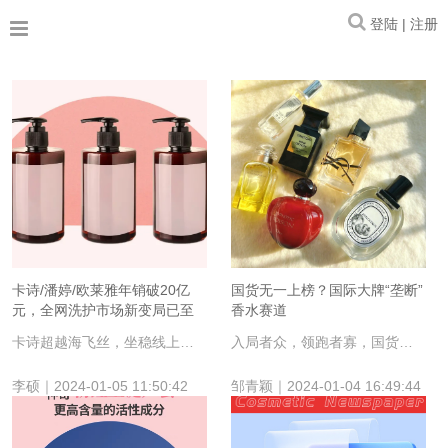
登陆 | 注册
卡诗/潘婷/欧莱雅年销破20亿
国货无一上榜？国际大牌“垄断”
元，全网洗护市场新变局已至
香水赛道
卡诗超越海飞丝，坐稳线上洗护新王。
入局者众，领跑者寡，国货香水品牌如何突围？
李硕｜2024-01-05 11:50:42
邹青颖｜2024-01-04 16:49:44