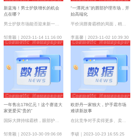
新蓝海！男士护肤增长的机会
“一潭死水”的唇部护理市场，开
点在哪？
始高端化
男士护肤市场能否迎来新一轮爆点？
平价润唇膏霸榜的局面，稍微松动了。
邹青颖｜2023-11-14 11:16:00
李嘉馨｜2023-11-02 10:39:30
一年售出178亿元！这个赛道大
欧舒丹一家独大，护手霜市场
家更爱买“贵的”
难讲新故事
国际大牌持续霸榜，眼部护理市场高端化、年轻化趋势增强。
在比竞争对手卖得更多、卖得更贵的同时，欧舒丹还保持着高速增长。
邹青颖｜2023-10-30 09:06:08
李硕｜2023-10-23 16:55:25