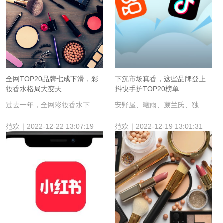
全网TOP20品牌七成下滑，彩
下沉市场真香，这些品牌登上
妆香水格局大变天
抖快手护TOP20榜单
过去一年，全网彩妆香水下滑15.4%，圣罗兰、娜斯、尔木萄、芭比波朗、古驰实现正增长。
安野屋、曦雨、葳兰氏、独特艾琳等成为抖快手部护理市场的赢家。
范欢｜2022-12-22 13:07:19
范欢｜2022-12-19 13:01:31