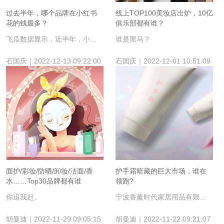
过去半年，哪个品牌在小红书
线上TOP100美妆店出炉，10亿
花的钱最多？
俱乐部都有谁？
飞瓜数据显示，近半年，小红书护肤类与彩妆类参与投放的品牌分别为1773个和930个，其中，护肤类预估投放费用达7.71亿元、彩妆类预估投放费用低于护肤类，为2.94亿元。
谁是黑马？
石国庆｜2022-12-13 09:22:00
石国庆｜2022-12-01 10:51:09
面护/彩妆/防晒/卸妆/洁面/香
护手霜暗藏的巨大市场，谁在
水……Top30品牌都有谁
领跑?
你追我赶。
宁波香薰时代家居用品有限公司
胡曼迪｜2022-11-29 09:05:15
胡曼迪｜2022-11-22 09:21:07