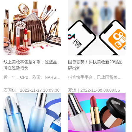
线上美妆零售瓶颈期，这些品
国货强势！抖快美妆新20强品
牌在逆势增长
牌出炉
​近一年，CPB、彩棠、NARS、玫珂菲等品牌在天猫实现了20%以上的销售额增长。
抖音快手平台，已成国货美妆攻占下沉市场的流量新阵地。
石国庆｜2022-11-17 10:09:38
夏涛｜2022-11-08 09:09:55