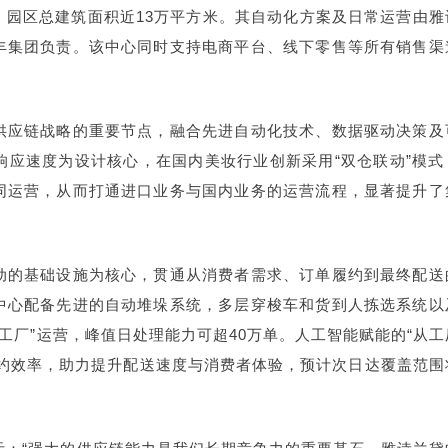
，园区总建筑面积近13万平方米。其自动化方案及日常运营由雅
丰集团负责。该中心同时支持电商平台、线下零售等所有销售渠
供应链战略的重要节点，融合先进自动化技术、数据驱动决策及
响应速度为设计核心，在国内美妆行业创新采用“双仓联动”模式
同运营，从而打通进口业务与国内业务的运营流程，显著提升了
动的基础设施为核心，贯通从消费者需求、订单履约到最终配送
中心配备先进的自动堆垛系统，多层穿梭车和货到人拣选系统以
灯工厂”运营，峰值日处理能力可超40万单。人工智能赋能的“从工
履约效率，助力提升配送速度与消费者体验，预计次日达覆盖范围