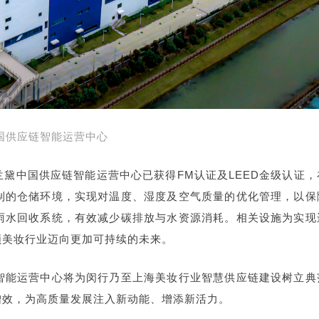
国供应链智能运营中心
黛中国供应链智能运营中心已获得FM认证及LEED金级认证，
制的仓储环境，实现对温度、湿度及空气质量的优化管理，以保
雨水回收系统，有效减少碳排放与水资源消耗。相关设施为实现
领美妆行业迈向更加可持续的未来。
智能运营中心将为闵行乃至上海美妆行业智慧供应链建设树立典
增效，为高质量发展注入新动能、增添新活力。