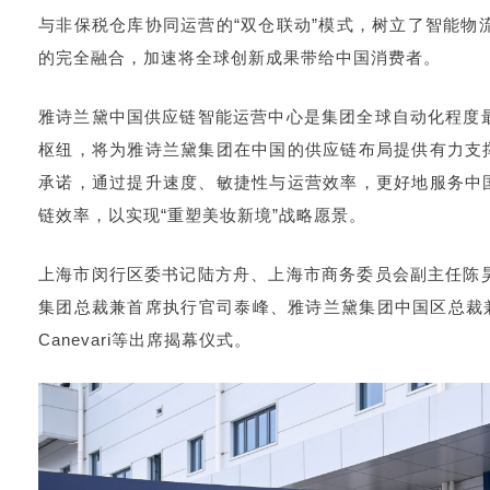
与非保税仓库协同运营的“双仓联动”模式，树立了智能
的完全融合，加速将全球创新成果带给中国消费者。
雅诗兰黛中国供应链智能运营中心是集团全球自动化程度
枢纽，将为雅诗兰黛集团在中国的供应链布局提供有力支
承诺，通过提升速度、敏捷性与运营效率，更好地服务中
链效率，以实现“重塑美妆新境”战略愿景。
上海市闵行区委书记陆方舟、上海市商务委员会副主任陈
集团总裁兼首席执行官司泰峰、雅诗兰黛集团中国区总裁兼
Canevari等出席揭幕仪式。