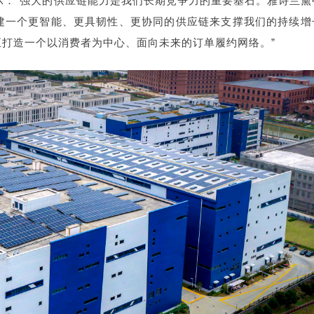
ari表示：“强大的供应链能力是我们长期竞争力的重要基石。雅诗兰
建一个更智能、更具韧性、更协同的供应链来支撑我们的持续增
打造一个以消费者为中心、面向未来的订单履约网络。”