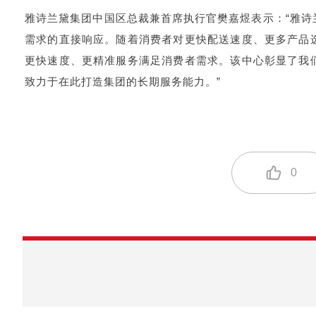
雅诗兰黛集团中国区总裁兼首席执行官樊嘉煜表示：“雅
需求的直接响应。随着消费者对更快配送速度、更多产品
更快速度、更精准服务满足消费者需求。该中心彰显了我
致力于在此打造集团的长期服务能力。”
0