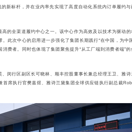
物流的新标杆，并在业内率先实现了高度自动化系统内订单履约与
最高的全渠道履约中心之一。该中心作为高效及以技术为驱动的
撑。此次中心的启用进一步强化了集团长期践行“在中国，为中国
国消费者。同时也体现了集团聚焦提升“从工厂端到消费者端”的
昊、闵行区副区长可晓林、顺丰控股董事长兼总经理王卫、雅诗
首席执行官樊嘉煜、雅诗兰黛集团全球供应链执行副总裁Rober