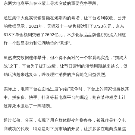
东两大电商平台在业绩上寻求突破的重要竞争手段。
通过集中大促实现销售额在短期内的暴增，让平台名利双收。公开
的数据显示，2021年，天猫双十一销售额达到了3723亿元，京东
618下单金额则突破了2692亿元，不少化妆品品牌也积极涌入到这
样一个彰显实力和江湖地位的“秀场”。
虽然成交数据连年攀升，但不得不面对的一个客观现实是，“猫狗大
战”之下，平台为了提升业绩，让节日营销的活动周期越来越长，促
销玩法越来越复杂，呼唤理性消费的声音随之日益强烈。
实际上，电商平台在面临过度“内卷”竞争时，平台上的商家也裹挟其
中。拼多多、快手、抖音等新电商平台的崛起，则在某种程度上让
这潭死水激起了一阵涟漪。
通过低价、分享，实现了用户群体裂变的拼多多，被视作是社交电
商成功的代表，特别是对下沉市场的开发，让拼多多在电商流量焦