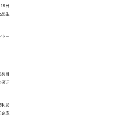
19日
妆品生
企业三
营类目
础保证
限制发
证金应