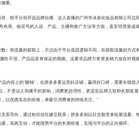
有侧重。
抖音、快手分别开设品牌自播、达人直播的广州市冰泉化妆品有限公司总
号布局、相应号的人设、产品、主播和推广方法等方面，直至经营形成
丝数）和流量的获取上，不过由于平台底层逻辑不同，在获取流量的方式
告属性不强、产品品质有保证的视频。这要求品牌方将更多精力放在对视
品内容上的“砸钱”，在拼多多要运营好店铺，赢得好口碑，需要长线投
品，不受达人和播手的影响，消费更趋理性，更适宜品牌入驻和长期发展
，以优惠实在的价格，来吸引消费者的持续关注。”
是关系导向，通过粉丝信任建立联系；拼多多则以社交裂变来拓展流量。
沟通，高效互动，才能借势平台的长期价值，实现与平台的正向循环。