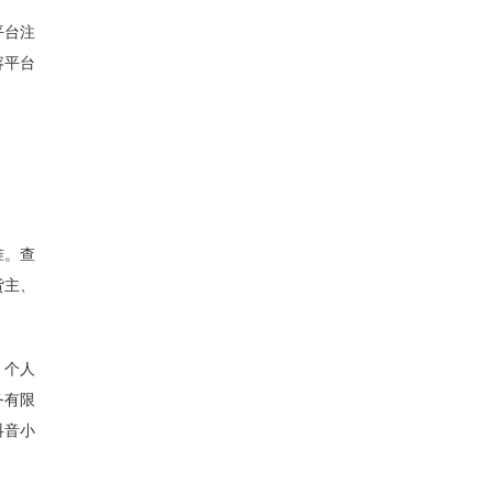
平台注
容平台
准。查
货主、
、个人
务有限
抖音小