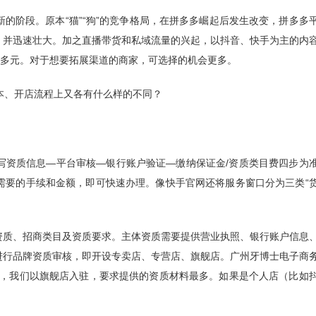
的阶段。原本“猫”“狗”的竞争格局，在拼多多崛起后发生改变，拼多多
，并迅速壮大。加之直播带货和私域流量的兴起，以抖音、快手为主的内
且多元。对于想要拓展渠道的商家，可选择的机会更多。
成本、开店流程上又各有什么样的不同？
写资质信息—平台审核—银行账户验证—缴纳保证金/资质类目费四步为
需要的手续和金额，即可快速办理。像快手官网还将服务窗口分为三类“
资质、招商类目及资质要求。主体资质需要提供营业执照、银行账户信息
进行品牌资质审核，即开设专卖店、专营店、旗舰店。广州牙博士电子商
同，我们以旗舰店入驻，要求提供的资质材料最多。如果是个人店（比如