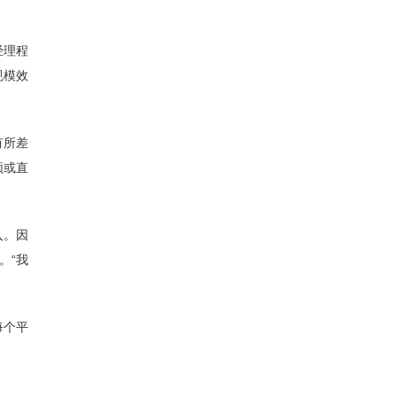
经理程
规模效
有所差
频或直
入。因
。“我
每个平