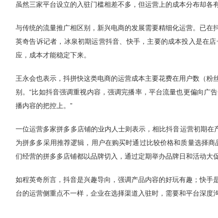
虽然三家平台设立的入驻门槛相差不多，但运营上的成本分布却各
与传统的流量推广相区别，新兴电商的发展需要精细化运营。已在
英奇告诉记者，冰泉初期运营抖音、快手，主要的成本投入是在店
应，成本才能稳定下来。
王永会也表示，抖拼快这类电商的运营成本主要花费在用户数（粉
别。“比如抖音强调重视内容，强调完播率，平台流量也更偏向广
播内容的把控上。”
一位运营多家拼多多店铺的业内人士则表示，相比抖音运营初期在产
为拼多多采用推荐逻辑，用户在购买时通过比较价格和质量选择商
们经营的拼多多店铺都以品牌切入，通过定期举办品牌日和活动大促
如程英奇所言，抖音是兴趣导向，强调产品内容的好玩有趣；快手
台的运营侧重点不一样，企业在选择渠道入驻时，需要和平台深度