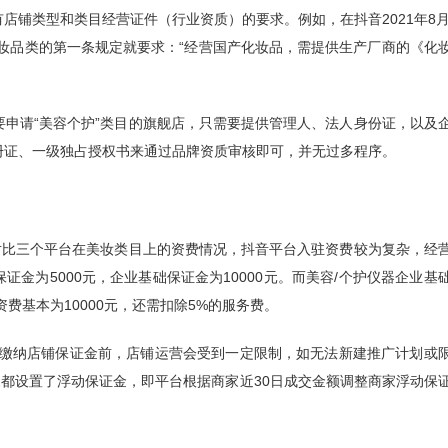
铺类型和类目经营证件（行业资质）的要求。例如，在抖音2021年8月
妆品类的第一条规定就要求：“经营国产化妆品，需提供生产厂商的《化
申请“美容个护”类目的旗舰店，只需要提供管理人、法人身份证，以及
册证、一级独占授权书来通过品牌资质审核即可，并无过多程序。
对比三个平台在美妆类目上的资费情况，抖音平台入驻资费较为复杂，经
证金为5000元，企业基础保证金为10000元。而美容/个护仪器企业基
资费基本为10000元，还需扣除5%的服务费。
在缴纳店铺保证金前，店铺运营会受到一定限制，如无法新建推广计划或
家都设置了浮动保证金，即平台根据商家近30日成交金额调整商家浮动保