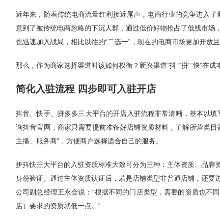
近年来，随着传统电商流量红利接近尾声，电商行业的竞争进入了新
意到了被传统电商忽略的下沉人群，通过低价好物抢占了低线市场
也迅速加入战局，相比以往的“二选一”，现在的电商市场更加开放
那么，作为商家选择渠道时该如何权衡？新兴渠道“抖”“拼”“快”在
简化入驻流程 四步即可入驻开店
抖音、快手、拼多多三大平台的开店入驻流程非常清晰，基本以填
询抖音官网，商家只需要提前准备好店铺资质材料，了解所营类目
主播、服务商”，方便商户选择适合自己的服务。
拼抖快三大平台的入驻资质标准大致可分为三种：主体资质、品牌
身份验证。通过主体资质认证后，若是店铺类型非普通店铺，还要
公司副总经理王永会说：“根据不同的门店类型，需要的资质也不
店）要求的资质就低一点。”