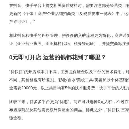
在抖音、快手平台上提交相关资质材料时，需要注意部分经营类目有店
更新的《个体工商户/企业店铺招商类目及资质要求一览表》中，化
产许可证》。”
相比抖音和快手的严格管理，拼多多的入驻流程更为简化，商户若要
证（企业营业执照、组织机构代码、税务登记证），并提交商标注
0元即可开店 运营的钱都花到了哪里？
“抖快拼”的开店成本并不高，主要是保证金以及平台的技术费用，
不同，其价格也有所差别。彩妆/香水/美妆工具/美容护肤个体基础保
金需要20000元，以上类目均有5%的技术服务费；快手平台的入驻
比较下来，拼多多平台更为“优惠”。商户可以选择0元入驻，不过
布虚拟商品及其他需要额外保证金的商品。除此之外，“抖拼快”三
缴金额。