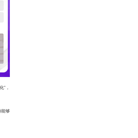
化”，
游能够