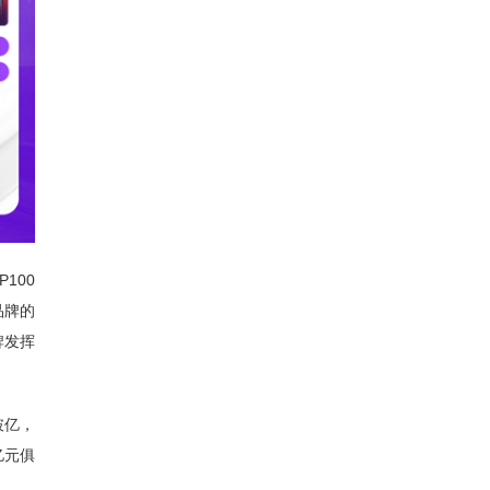
100
品牌的
牌发挥
破亿，
亿元俱