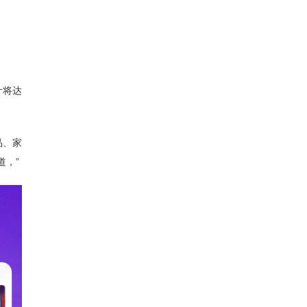
计将达
品、家
道，”