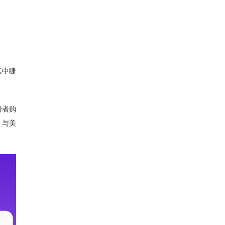
其中睫
费者购
，与美