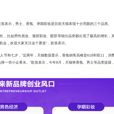
歆笛表示，男士、香氛、孕期彩妆是目前天猫表现十分亮眼的三个品类。
增长，比如男性底妆、脸部彩妆、眼部等细分品类都出现了极高的增长，
长机会，欢迎大家关注这个赛道”，歆笛表示。
人节和七夕，“近两年，天猫数据显示，香氛销售高峰是618和双11，消
择一些小众香水。”歆笛表示，今年8月，天猫将香氛、男士等品类提级