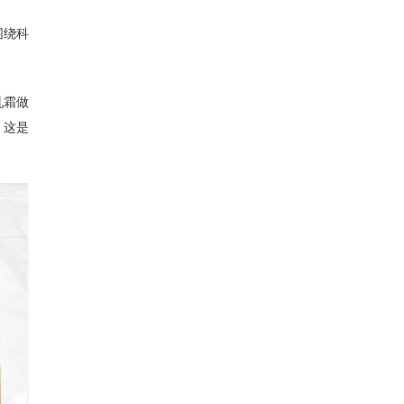
围绕科
乳霜做
，这是