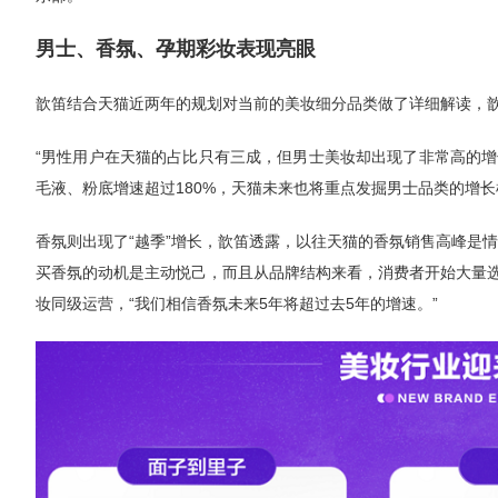
男士、香氛、孕期彩妆表现亮眼
歆笛结合天猫近两年的规划对当前的美妆细分品类做了详细解读，
“男性用户在天猫的占比只有三成，但男士美妆却出现了非常高的
毛液、粉底增速超过180%，天猫未来也将重点发掘男士品类的增
香氛则出现了“越季”增长，歆笛透露，以往天猫的香氛销售高峰是情
买香氛的动机是主动悦己，而且从品牌结构来看，消费者开始大量选
妆同级运营，“我们相信香氛未来5年将超过去5年的增速。”