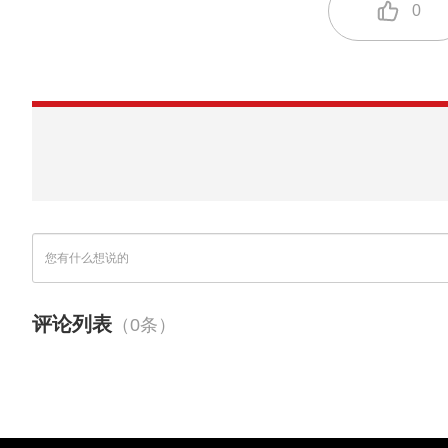
0
评论列表
（0条）