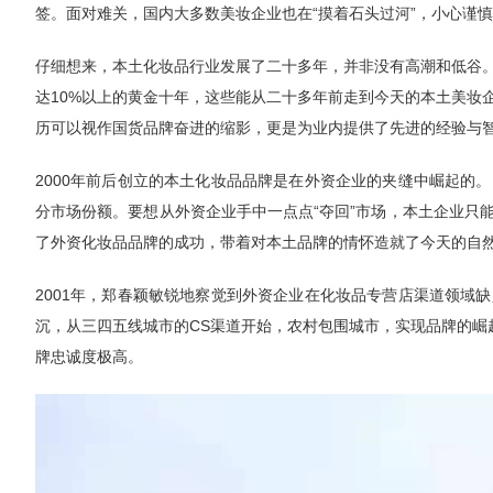
签。面对难关，国内大多数美妆企业也在“摸着石头过河”，小心谨
仔细想来，本土化妆品行业发展了二十多年，并非没有高潮和低谷
达10%以上的黄金十年，这些能从二十多年前走到今天的本土美妆
历可以视作国货品牌奋进的缩影，更是为业内提供了先进的经验与
2000年前后创立的本土化妆品品牌是在外资企业的夹缝中崛起的
分市场份额。要想从外资企业手中一点点“夺回”市场，本土企业只
了外资化妆品品牌的成功，带着对本土品牌的情怀造就了今天的自
2001年，郑春颖敏锐地察觉到外资企业在化妆品专营店渠道领域
沉，从三四五线城市的CS渠道开始，农村包围城市，实现品牌的崛起
牌忠诚度极高。