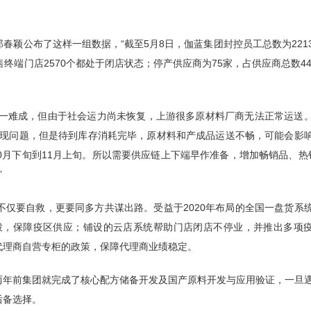
颖公布了这样一组数据，“截至5月8日，伽蓝集团封控员工总数为221
售终端门店2570个都处于闭店状态；停产供应商为75家，占供应商总数44
缺一难成，但由于社会运力尚未恢复，上游很多原材料厂商无法正常运送
出现问题，但是待到库存消耗完毕，原材料和产成品运送不畅，可能会影
0月下旬到11月上旬。所以需要供应链上下端早作准备，增加畅销品、热
”
仅要自救，更要同多方共谋出路。受益于2020年布局的全国一盘货系
拨，保障疫区供应；铺设的云店系统帮助门店闭店不停业，并推出多项
代理商自营专柜的政策，保障代理商业绩稳定。
两年前集团就完成了核心配方储备开发及国产原料开发与应用验证，一旦
后备选择。