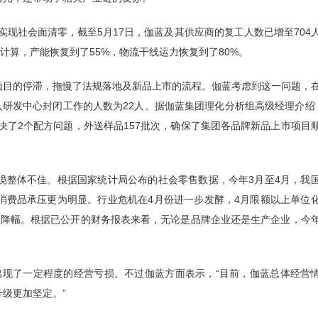
实现社会面清零，截至5月17日，伽蓝及其供应商的复工人数已增至704
计算，产能恢复到了55%，物流干线运力恢复到了80%。
项目的停滞，拖慢了法规落地及新品上市的流程。伽蓝考虑到这一问题，
入研发中心封闭工作的人数为22人。据伽蓝集团理化分析组高级经理介绍
决了2个配方问题，外送样品157批次，确保了集团各品牌新品上市项目
境整体不佳。根据国家统计局公布的社会零售数据，今年3月至4月，我
消费品承压更为明显。行业危机在4月份进一步发酵，4月限额以上单位
最大降幅。根据已公开的财务报表来看，无论是品牌企业还是生产企业，今
，出现了一定程度的经营亏损。不过伽蓝方面表示，“目前，伽蓝总体经营
级更加坚定。”