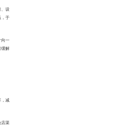
量、设
伍，于
计向一
者缓解
享，减
妆店渠