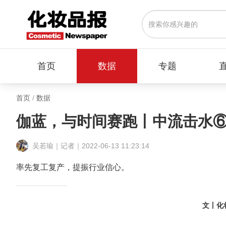
首页
数据
专题
首页
/
数据
伽蓝，与时间赛跑丨中流击水
吴若瑜｜记者｜2022-06-13 11:23:14
率先复工复产，提振行业信心。
文丨化