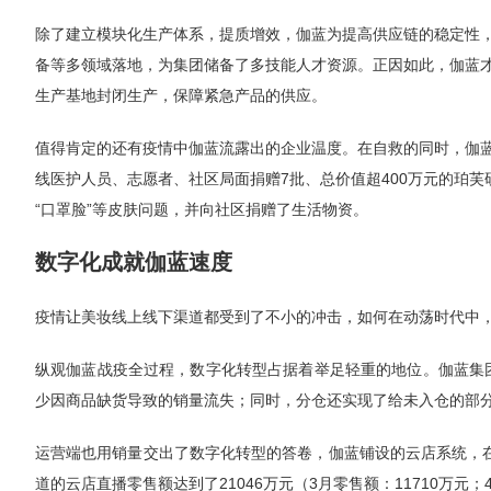
除了建立模块化生产体系，提质增效，伽蓝为提高供应链的稳定性
备等多领域落地，为集团储备了多技能人才资源。正因如此，伽蓝
生产基地封闭生产，保障紧急产品的供应。
值得肯定的还有疫情中伽蓝流露出的企业温度。在自救的同时，伽
线医护人员、志愿者、社区局面捐赠7批、总价值超400万元的珀芙
“口罩脸”等皮肤问题，并向社区捐赠了生活物资。
数字化成就伽蓝速度
疫情让美妆线上线下渠道都受到了不小的冲击，如何在动荡时代中，
纵观伽蓝战疫全过程，数字化转型占据着举足轻重的地位。伽蓝集
少因商品缺货导致的销量流失；同时，分仓还实现了给未入仓的部分
运营端也用销量交出了数字化转型的答卷，伽蓝铺设的云店系统，在
道的云店直播零售额达到了21046万元（3月零售额：11710万元