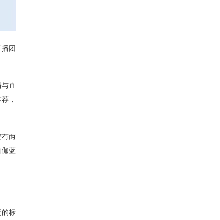
直播团
播与直
推荐，
变有两
助伽蓝
期的标