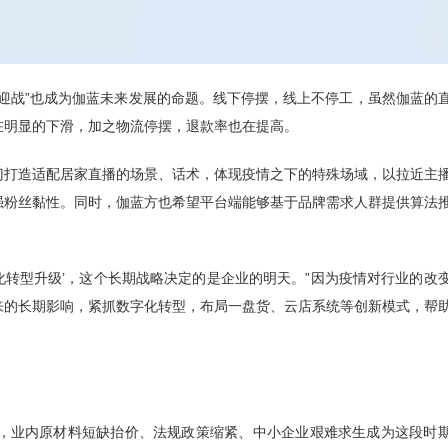
迎战”也成为伽蓝未来发展的命题。线下停摆，线上不停工，虽然伽蓝的
在明显的下滑，加之物流停摆，退款率也在提高。
门打造适配居家直播的场景、话术，体现疫情之下的特殊场域，以拉近主
强粉丝黏性。同时，伽蓝方也希望平台端能够基于品牌需求人群提供算法
字化转型升级’，这个长期战略决定的是企业的明天。”因为疫情对行业的改
来的长期影响，紧抓数字化转型，布局一盘货、云店系统等创新模式，帮
不足，业内原材料短缺抬价、法规政策缩紧、中小企业艰难求生成为这段时