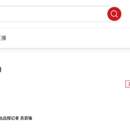
直播
⑥
妆品报记者 吴若瑜