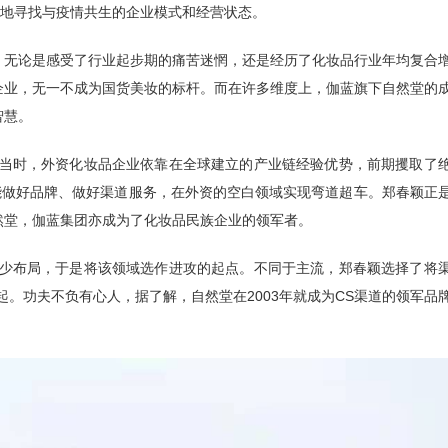
慎地寻找与疫情共生的企业模式和经营状态。
。无论是感受了行业起步期的痛苦迷惘，还是经历了化妆品行业年均复合
企业，无一不成为国货美妆的标杆。而在许多维度上，伽蓝旗下自然堂的
智慧。
。当时，外资化妆品企业依靠在全球建立的产业链经验优势，前期攫取了
能做好品牌、做好渠道服务，在外资的空白领域实现弯道超车。郑春颖正
然堂，伽蓝集团亦成为了化妆品民族企业的领军者。
缺少布局，于是将该领域选作进攻的起点。不同于主流，郑春颖选择了将
。功夫不负有心人，据了解，自然堂在2003年就成为CS渠道的领军品