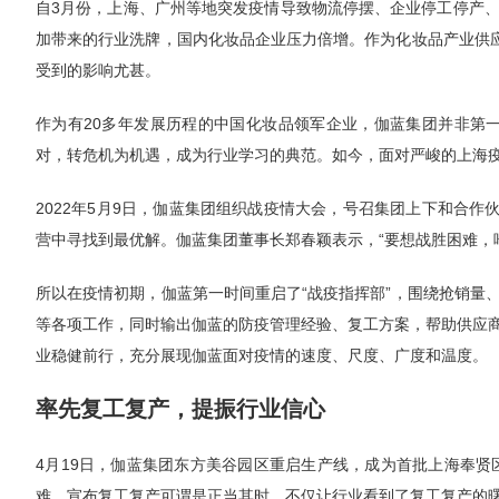
自3月份，上海、广州等地突发疫情导致物流停摆、企业停工停产
加带来的行业洗牌，国内化妆品企业压力倍增。作为化妆品产业供应
受到的影响尤甚。
作为有20多年发展历程的中国化妆品领军企业，伽蓝集团并非第一
对，转危机为机遇，成为行业学习的典范。如今，面对严峻的上海
2022年5月9日，伽蓝集团组织战疫情大会，号召集团上下和合作
营中寻找到最优解。伽蓝集团董事长郑春颖表示，“要想战胜困难，
所以在疫情初期，伽蓝第一时间重启了“战疫指挥部”，围绕抢销量
等各项工作，同时输出伽蓝的防疫管理经验、复工方案，帮助供应
业稳健前行，充分展现伽蓝面对疫情的速度、尺度、广度和温度。
率先复工复产，提振行业信心
4月19日，伽蓝集团东方美谷园区重启生产线，成为首批上海奉贤
难，宣布复工复产可谓是正当其时，不仅让行业看到了复工复产的