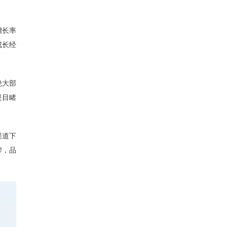
增长率
成长经
绝大部
是目睹
渠道下
牌，品