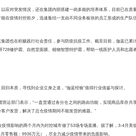
，以应对突发情况，还在集团内部搭建一岗多能的培养体系，目前已在质
才能在疫情封控前夕，迅速集结一支由不同业务板块的员工形成的生产队
蓝集团也在积极践行社会责任，参与防疫抗疫工作。截至目前，伽蓝已累
研728修护霜、自然堂面膜、植物智慧特护霜，帮助一线医护人员和志愿
回归本质，寻找到企业立身之道，“伽蓝经验”值得行业借鉴与探讨。
团营运部门表示，“一盘货通过各分仓之间的路由功能，实现商品库存共
客户发货，解决了总仓疫情期间不能发货的难题。”
疫情影响的两个月内为封控城市做了53场专场直播。据了解，3-4月美
；4月零售额：9936万元），尽全力减少疫情带来的负面影响。