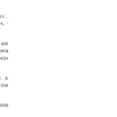
3人，
%。”
。战疫
响终端
销品4
统，在
疫区政
遇到国