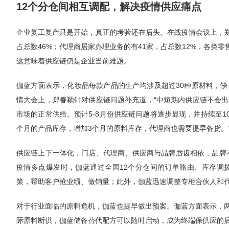
12个分仓间相互调配，解决疫情供应痛点
企业复工复产只是开始，真正的考验还在后头。在战疫情会议上，郑春
占总数46%；代理商居家办理业务的有41家，占总数12%，各类零
这意味着供应链仍是企业当前难题。
伽蓝方面表示，化妆品每款产品的生产均涉及超过30种原材料，
情大会上，郑春颖针对供应链问题补充道，“中短期内供应链不会
市场的正常供给。预计5-8月份供应链问题将逐步显现，并持续至1
个月的产品库存，增加3个月的原料库存，代理商也需要提早备货。
供应链上下一体化，门店、代理商、供应商与品牌唇齿相依，品牌不
疫情多点爆发时，伽蓝通过全国12个分仓间的订单路由、库存调
策，帮助客户抢业绩、做销量；此外，伽蓝迅速调整专柜合伙人和
对于行业面临的原料危机，伽蓝也提早做出预案。伽蓝方面表示，
际原料断供，伽蓝储备替代配方可以随时启动，成为终端保供应的