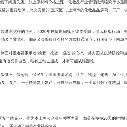
、线下闭店关店。加上原材料价格上涨，化妆品行业管理政策缩紧等多重
链的重要动脉，此次疫情的“重灾区”，上海市的化妆品品牌商、工厂、
次遭遇这样的危机。2020年疫情期间线下渠道受阻，伽蓝积极行动，
疫情及产业危机，伽蓝又会采取什么样的方式打通堵点，解困企业于围城
伙伴面对困难要秉承着“接受、改变、迎战”的心态，并力图从疫情防控和
唯有改变你自己，唯有主动去迎战，才有可能战胜困难。”
、保供应、保运营、保民生，组织协调采购、生产、物流、销售、员工生
商复工复产。一手快速复工复产，开展经营自救；一手紧抓数字化转型，
区复产的企业。作为本土美妆企业的领军力量，伽蓝在短短20天的时间
曙光，还带动了相关产业链的复苏。