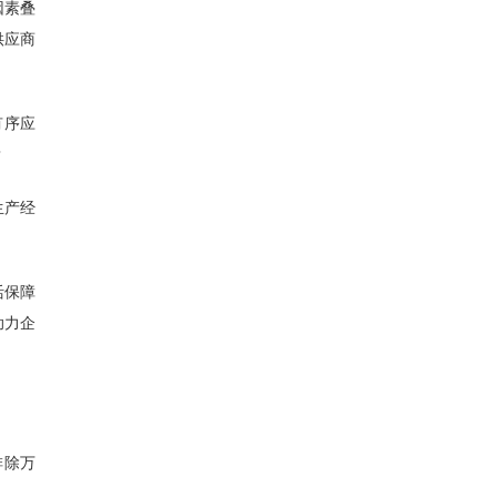
因素叠
供应商
有序应
？
生产经
活保障
助力企
排除万