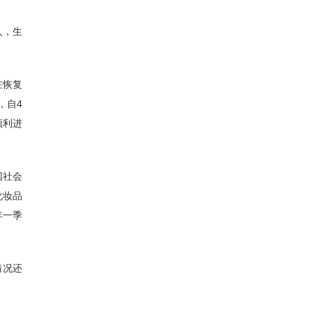
人，生
在恢复
，自4
顺利进
国社会
化妆品
年一季
情况还