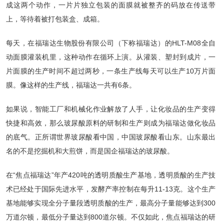
成这两个动作，一片片独立包装的面膜就被整齐的码放在传送带
上，等待着被打包装盒、成箱。
每天，在福瑞达生物股份有限公司（下称福瑞达）的HLT-M08全自
动面膜灌装机里，这种动作在循环上演。从灌装、塑封到成片，一
片面膜的生产时间不超过两秒，一条生产线每天可以生产10万片面
膜。像这样的生产线，福瑞达一共有6条。
如果说，智能工厂和机械化作业解放了人手，让化妆品的生产变得
快捷和高效，那么玻尿酸原料的研制和生产则成为福瑞达做化妆品
的底气。正所谓世界玻尿酸看中国，中国玻尿酸看山东。山东最出
名的不是挖掘机和大煎饼，而是国企福瑞达的玻尿酸。
在“焦点福瑞达”年产420吨的透明质酸生产基地，透明质酸的生产技
术已经处于国际先进水平，发酵产率控制在每升11-13克。这个生产
基地能够实现全分子量段透明质酸的生产，最高分子量能够达到300
万道尔顿，最低分子量达到800道尔顿。不仅如此，焦点福瑞达的研