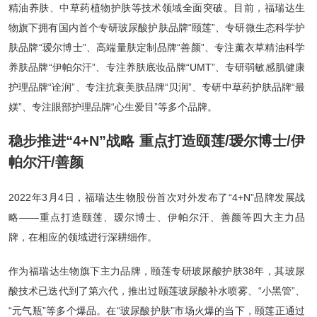
精油养肤、中草药植物护肤等技术领域全面突破。目前，福瑞达生
物旗下拥有国内首个专研玻尿酸护肤品牌“颐莲”、专研微生态科学护
肤品牌“瑷尔博士”、高端量肤定制品牌“善颜”、专注薰衣草精油科学
养肤品牌“伊帕尔汗”、专注养肤底妆品牌“UMT”、专研弱敏感肌健康
护理品牌“诠润”、专注抗衰美肤品牌“贝润”、专研中草药护肤品牌“最
媄”、专注眼部护理品牌“心生爱目”等多个品牌。
稳步推进“4+N”战略 重点打造颐莲/瑷尔博士/伊
帕尔汗/善颜
2022年3月4日，福瑞达生物股份首次对外发布了“4+N”品牌发展战
略——重点打造颐莲、瑷尔博士、伊帕尔汗、善颜等四大主力品
牌，在相应的领域进行深耕细作。
作为福瑞达生物旗下主力品牌，颐莲专研玻尿酸护肤38年，其玻尿
酸技术已迭代到了第六代，推出过颐莲玻尿酸补水喷雾、“小黑管”、
“元气瓶”等多个爆品。在“玻尿酸护肤”市场火爆的当下，颐莲正通过