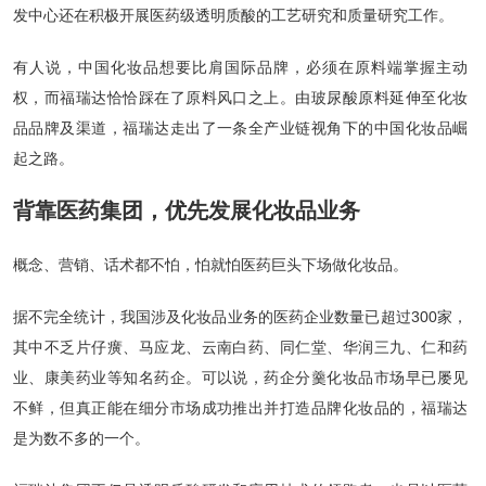
发中心还在积极开展医药级透明质酸的工艺研究和质量研究工作。
有人说，中国化妆品想要比肩国际品牌，必须在原料端掌握主动
权，而福瑞达恰恰踩在了原料风口之上。由玻尿酸原料延伸至化妆
品品牌及渠道，福瑞达走出了一条全产业链视角下的中国化妆品崛
起之路。
背靠医药集团，优先发展化妆品业务
概念、营销、话术都不怕，怕就怕医药巨头下场做化妆品。
据不完全统计，我国涉及化妆品业务的医药企业数量已超过300家，
其中不乏片仔癀、马应龙、云南白药、同仁堂、华润三九、仁和药
业、康美药业等知名药企。可以说，药企分羹化妆品市场早已屡见
不鲜，但真正能在细分市场成功推出并打造品牌化妆品的，福瑞达
是为数不多的一个。