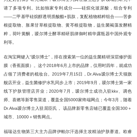
请了多项专利。比如独家专利成分——硅烷化玻尿酸，组合专利
——二甲基甲硅烷醇透明质酸酯+肌肽，复配植物精粹组合——苦参
根提取物、胀果甘草根提取物、黄芩根提取物，益生菌褐藻发酵精
粹，荷叶黄酮，瑷尔博士酵萃精研肌律御时精华露瓶器中国外观专
利等。
在淘宝网键入“瑷尔博士”，排在搜索第一位的益生菌精研深层修护面
膜（香蕉面膜）。这个2018年6月上市的品牌，仅用时四年，就成功
占领了消费者的梳妆台。2019年7月15日，Dr.Alva瑷尔博士天猫旗
舰店开业，益生菌修护水乳同步上市；2019年9月，瑷尔博士第一家
线下护肤管理店开业；2020年7月，瑷尔博士成功入驻kkv、调色
师、喜燃等新零售渠道，覆盖全国5000家终端网点；今年3月，随着
Dr.Alva瑷尔博士入驻屈臣氏， 该品牌新零售店铺已覆盖全国300＋
城市、10000＋销售网点。
福瑞达生物第三大主力品牌伊帕尔汗选择主攻精油护肤赛道。欧睿