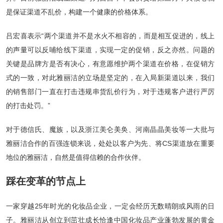
是保证渠道不乱价，构建一个健康的价格体系。
吕宏喜表示“两个渠道并不是水火不相容的，而是相互促进的，线上
的声量可以反哺给线下渠道，实现一定的促销，反之亦然。问题的
关键是品牌方是否有决心，有意愿维护两个渠道在价格，在促销方
式的一致，对此雅丽洁的立场是坚定的，在入局新渠道以来，我们
的销售部门一直在打击违规串货乱价行为，对于违规客户进行严厉
的打击处罚。”
对于德信氏、魔族，以及浙江美仑美奂、河南晶晶美妆等一大批与
雅丽洁合作的百强连锁来说，处处以客户为先、将CS渠道放在重要
地位的雅丽洁，自然是值得信赖的合作伙伴。
踩在变革的节点上
一家穿越25年时光的化妆品企业，一定会经历无数晴朗或风雨的日
子。雅丽洁从创立到茁壮成长恰逢中国化妆品产业蓬勃发展的黄金