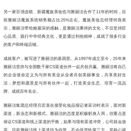
另一家百强连锁、新疆魔族美妆也与雅丽洁合作了11年的时间，目
前雅丽洁魔族系统销售额占比25%左右。魔族美妆总经理何燕表
示，雅丽洁带给她最深的感触，是雅丽洁秉持的文化，不仅坚持匠
心品质、践行中华经典文化，更是通过利他精神，成就了很多行业
的客户和终端店铺。
成就客户，被写进了雅丽洁的基因里。从1997年成立至今，25年来
雅丽洁坚持与全国数千家CS渠道伙伴一起共创共赢。雅丽洁将自己
的企业使命定义为与所有美业从业者共创美丽事业，共享美好生
活，梦想和愿景是与所有伙伴一起，打造美业生态、培育一流品
牌、成就百年名企。
雅丽洁集团总经理吕宏喜在接受化妆品报记者采访时表示，面对新
渠道，新业态和新模式。雅丽洁的态度是积极躬身入局，但重点是
保证CS渠道和线上渠道的平衡，如果与现有渠道冲突，公司就会放
弃。目前雅丽洁线上渠道均为自营，不会供货给第三方，其核心就