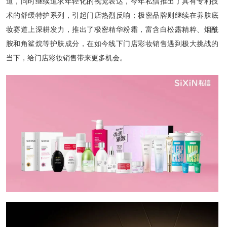
道，同时继续追求年轻化的视觉表达，今年私信推出了具有专利技
术的舒缓特护系列，引起门店热烈反响；极密品牌则继续在养肤底
妆赛道上深耕发力，推出了极密精华粉霜，富含白松露精粹、烟酰
胺和角鲨烷等护肤成分，在如今线下门店彩妆销售遇到极大挑战的
当下，给门店彩妆销售带来更多机会。