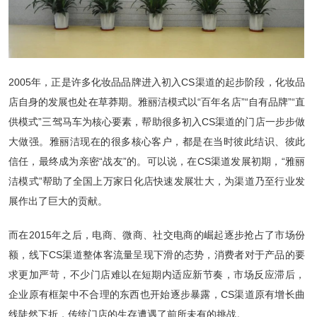
2005年，正是许多化妆品品牌进入初入CS渠道的起步阶段，化妆品
店自身的发展也处在草莽期。雅丽洁模式以“百年名店”“自有品牌”“直
供模式”三驾马车为核心要素，帮助很多初入CS渠道的门店一步步做
大做强。雅丽洁现在的很多核心客户，都是在当时彼此结识、彼此
信任，最终成为亲密“战友”的。可以说，在CS渠道发展初期，“雅丽
洁模式”帮助了全国上万家日化店快速发展壮大，为渠道乃至行业发
展作出了巨大的贡献。
而在2015年之后，电商、微商、社交电商的崛起逐步抢占了市场份
额，线下CS渠道整体客流量呈现下滑的态势，消费者对于产品的要
求更加严苛，不少门店难以在短期内适应新节奏，市场反应滞后，
企业原有框架中不合理的东西也开始逐步暴露，CS渠道原有增长曲
线陡然下折，传统门店的生存遭遇了前所未有的挑战。