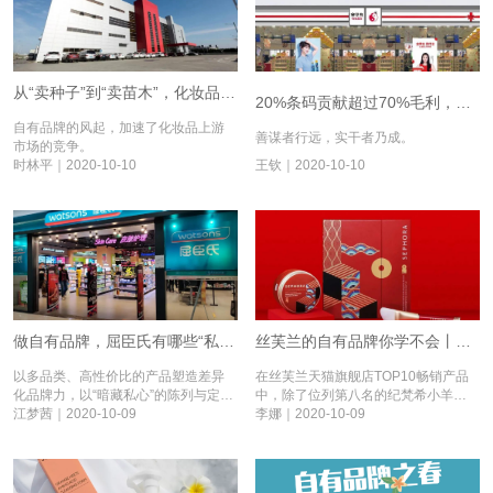
从“卖种子”到“卖苗木”，化妆品代工厂正在起变化丨自有品牌之春⑥
20%条码贡献超过70%毛利，金甲虫的自有品牌之路 | 自有品牌之春 ⑤
自有品牌的风起，加速了化妆品上游
善谋者行远，实干者乃成。
市场的竞争。
时林平｜2020-10-10
王钦｜2020-10-10
做自有品牌，屈臣氏有哪些“私心” | 自有品牌之春 ④
丝芙兰的自有品牌你学不会丨自有品牌之春③
以多品类、高性价比的产品塑造差异
在丝芙兰天猫旗舰店TOP10畅销产品
化品牌力，以“暗藏私心”的陈列与定价
中，除了位列第八名的纪梵希小羊皮
策略提升转化，做自有品牌，屈臣氏
江梦茜｜2020-10-09
口红外，其余9个均为丝芙兰自有品牌
李娜｜2020-10-09
“自有一套”。
的产品。