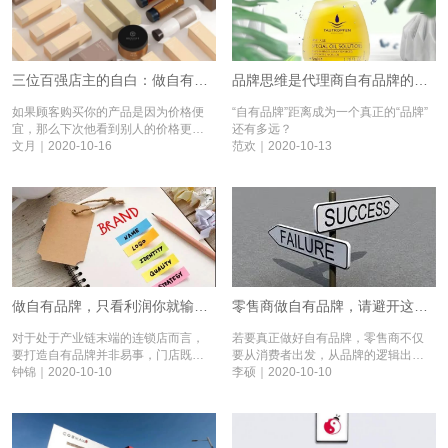
三位百强店主的自白：做自有品牌，这些难关要过丨自有品牌之春⑩
品牌思维是代理商自有品牌的命门所在丨自有品牌之春⑨
如果顾客购买你的产品是因为价格便
“自有品牌”距离成为一个真正的“品牌”
宜，那么下次他看到别人的价格更便
还有多远？
宜又会买别人的，对品牌和门店还有
文月｜2020-10-16
范欢｜2020-10-13
什么忠诚度可言？门店做自有品牌可
不是为了一锤子买卖。
做自有品牌，只看利润你就输了 | 自有品牌之春 ⑧
零售商做自有品牌，请避开这些坑 | 自由品牌之春 ⑦
对于处于产业链末端的连锁店而言，
若要真正做好自有品牌，零售商不仅
要打造自有品牌并非易事，门店既不
要从消费者出发，从品牌的逻辑出
懂配方，也无法分辨产品的好坏及其
钟锦｜2020-10-10
发，更要跳出陈旧商业模式的禁锢，
李硕｜2020-10-10
安全性。
抛弃暴利幻想，打磨自主经营能力。