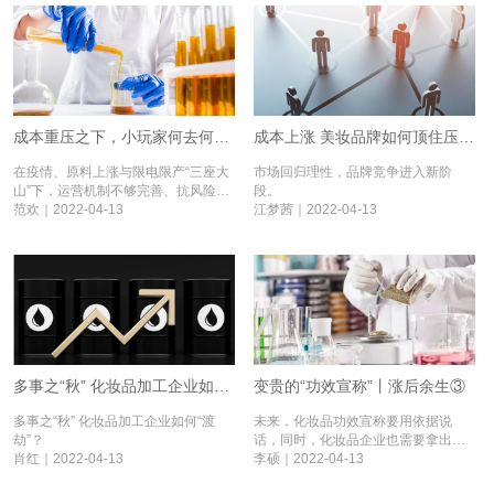
成本重压之下，小玩家何去何从丨涨后余生⑦
成本上涨 美妆品牌如何顶住压力丨涨后余生⑥
在疫情、原料上涨与限电限产“三座大
市场回归理性，品牌竞争进入新阶
山”下，运营机制不够完善、抗风险能
段。
力较弱、缺乏抵御上游涨价能力的小
范欢｜2022-04-13
江梦茜｜2022-04-13
企业将加速被淘汰，因此企业需要调
整生产状态，增加产品的附加值，提
升管理水平和运营效率，提升内部消
化成本压力的能力。
多事之“秋” 化妆品加工企业如何“渡劫”丨涨后余生⑤
变贵的“功效宣称”丨涨后余生③
多事之“秋” 化妆品加工企业如何“渡
未来，化妆品功效宣称要用依据说
劫”？
话，同时，化妆品企业也需要拿出真
肖红｜2022-04-13
金白银去验证功效。
李硕｜2022-04-13