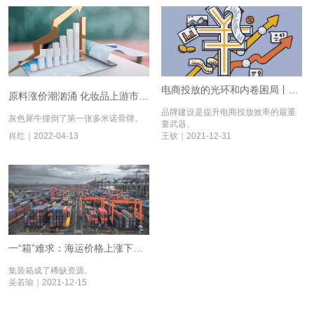
电商投放的光环和内卷困局丨涨后余生④
原料涨价潮汹涌 化妆品上游市场变天了丨涨后余生①
品牌建设是提升电商投放效率的最重
灰色犀牛撞倒了第一张多米诺骨牌。
要武器。
肖红｜2022-04-13
王钦｜2021-12-31
一“箱”难求：海运价格上涨下的跨境贸易困境丨涨后余生②
集装箱成了稀缺资源。
吴若瑜｜2021-12-15