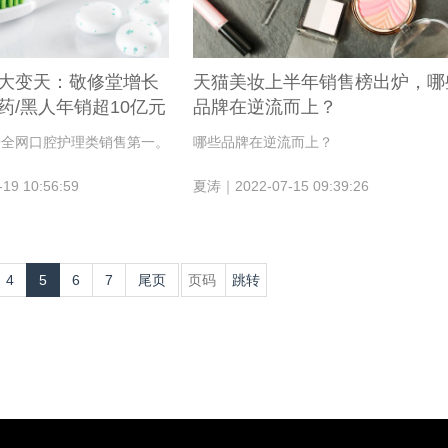
大变天：敬修堂增长
天猫美妆上半年销售榜出炉，哪
药/黑人年销超10亿元
品牌在逆流而上？
居全网口腔护理类销售第一。
哪些品牌在逆流而上？
9 10:56:59
夏涛｜2022-07-15 09:39:26
4
5
6
7
尾页