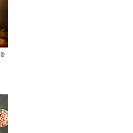
，香
近一年，全网TOP20品牌中，仅爱马仕、阿玛尼、梅森马吉拉、兰蔻四个品牌销售额实现同比增长。