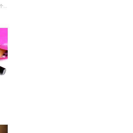
雅诗兰黛反超巴黎欧莱雅，成为全网美妆个护第一；珀莱雅获国货冠军。