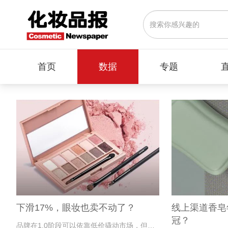
首页
数据
专题
下滑17%，眼妆也卖不动了？
线上渠道香皂
冠？
品牌在1.0阶段可以依靠低价撬动市场，但在2.0阶段，依然得靠品牌力建设才能站稳脚跟。