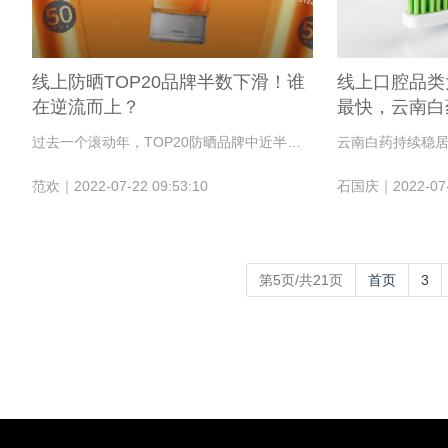
线上防晒TOP20品牌半数下滑！谁
线上口腔品类
在逆流而上？
最快，云南白
过去一个滚动年，TOP20防晒品牌中近半数品牌零售额出现下滑，但薇诺娜、花西子实现三位数增长，表现亮眼。
云南白药持续稳
范欢｜2022-07-22 09:53:10
石国庆｜2022-07-1
第5页/共21页
首页
3