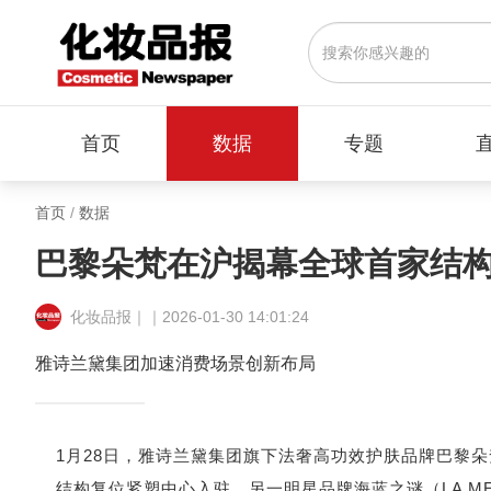
首页
数据
专题
首页
/
数据
巴黎朵梵在沪揭幕全球首家结
化妆品报｜｜2026-01-30 14:01:24
雅诗兰黛集团加速消费场景创新布局
1月28日，雅诗兰黛集团旗下法奢高功效护肤品牌巴黎朵梵（
结构复位紧塑中心入驻。另一明星品牌海蓝之谜（LA 