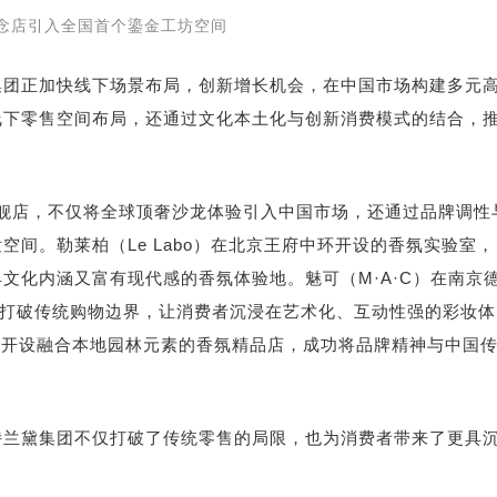
念店引入全国首个鎏金工坊空间
集团正加快线下场景布局，创新增长机会，在中国市场构建多元
线下零售空间布局，还通过文化本土化与创新消费模式的结合，
念旗舰店，不仅将全球顶奢沙龙体验引入中国市场，还通过品牌调性
间。勒莱柏（Le Labo）在北京王府中环开设的香氛实验室，
文化内涵又富有现代感的香氛体验地。魅可（M·A·C）在南京
，打破传统购物边界，让消费者沉浸在艺术化、互动性强的彩妆体
在苏州中心开设融合本地园林元素的香氛精品店，成功将品牌精神与中国
诗兰黛集团不仅打破了传统零售的局限，也为消费者带来了更具