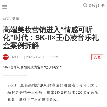
登陆 | 注册
首页
/
数据
高端美妆营销进入“情感可听
化”时代：SK-II×王心凌音乐礼
盒案例拆解
HZPB｜｜2026-05-10 08:32:19
其他
SK-II音乐礼盒如何成为告白“助攻神器”？
SK-II一直是高端护肤礼赠赛道的引领者，今年520，
品牌更是携手王心凌，推出SK-II神仙水520限定音乐
礼盒，形成了广泛的破圈效应。