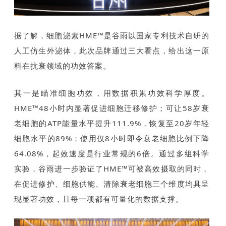
据了解，细胞泌素HME™是谷雨以国家专利技术自研的
人工仿生外泌体，此次品牌通过三大看点，给出这一原
料在抗衰领域的功效答案。
其一是瞄准细胞功效，用数据积累功效科学厚度。
HME™48小时内显著促进细胞迁移修护；可让58岁衰
老细胞的ATP能量水平提升111.9%，恢复至20岁年轻
细胞水平的89%；使用仅8小时即令衰老细胞比例下降
64.08%，起效速度是行业常规的6倍。通过多组科学
实验，谷雨进一步验证了HME™可被高效摄取的同时，
在促进修护、细胞供能、清除衰老细胞三个维度均具呈
现显著功效，且每一项都有可量化的数据支撑。