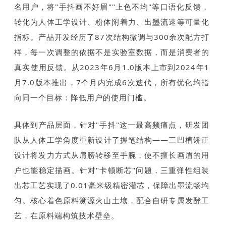
名用户，将"手抖画不好眉""上色不均"等口语化反馈，
转化为人体工学设计、粉体附着力、出墨流速等可量化
指标。产品开发经历了87次结构微调与300余次配方打
样，每一次调整的依据不是实验室数据，而是消费者的
真实使用反馈。从2023年6月1.0版本上市到2024年1
月7.0版本推出，7个月内完成6次迭代，所有优化均指
向同一个目标：降低用户的使用门槛。
具体到产品层面，针对"手抖"这一最高频痛点，研发团
队从人体工学角度重新设计了握笔结构——三凹槽矫正
设计将发力方式从肩膀转移至手腕，使不擅长画眉的用
户也能稳定描画。针对"卡顿断芯"问题，三重弹性组装
出芯工艺实现了0.01毫米级精密灌芯，保障出墨流畅均
匀。核心着色原料溯源火山土壤，配合自研专属发酵工
艺，在原料端构筑技术壁垒。