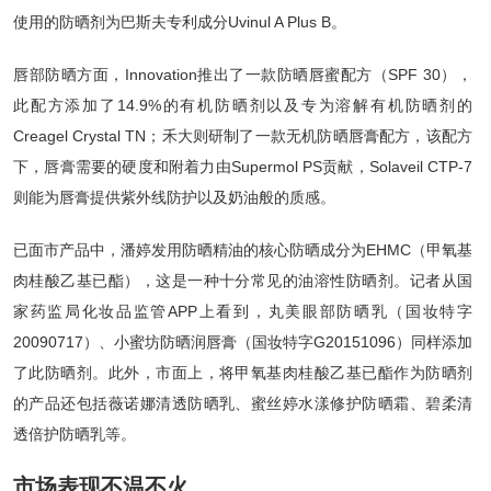
使用的防晒剂为巴斯夫专利成分Uvinul A Plus B。
唇部防晒方面，Innovation推出了一款防晒唇蜜配方（SPF 30），
此配方添加了14.9%的有机防晒剂以及专为溶解有机防晒剂的
Creagel Crystal TN；禾大则研制了一款无机防晒唇膏配方，该配方
下，唇膏需要的硬度和附着力由Supermol PS贡献，Solaveil CTP-7
则能为唇膏提供紫外线防护以及奶油般的质感。
已面市产品中，潘婷发用防晒精油的核心防晒成分为EHMC（甲氧基
肉桂酸乙基已酯），这是一种十分常见的油溶性防晒剂。记者从国
家药监局化妆品监管APP上看到，丸美眼部防晒乳（国妆特字
20090717）、小蜜坊防晒润唇膏（国妆特字G20151096）同样添加
了此防晒剂。此外，市面上，将甲氧基肉桂酸乙基已酯作为防晒剂
的产品还包括薇诺娜清透防晒乳、蜜丝婷水漾修护防晒霜、碧柔清
透倍护防晒乳等。
市场表现不温不火