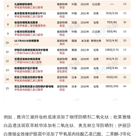
例如，雅诗兰黛持妆粉底液添加了物理防晒剂二氧化钛；欧莱雅臻
白晶透淡斑双萃精华添加有二氧化钛、奥克林立等防晒剂；伊丽莎
白雅顿金致修护眼霜中添加了甲氧基肉桂酸乙基已酯、二苯酮-3等化