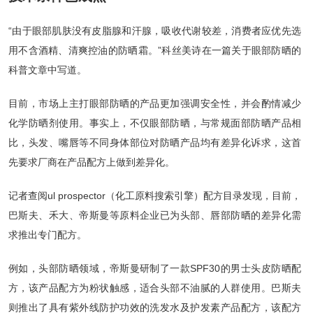
“由于眼部肌肤没有皮脂腺和汗腺，吸收代谢较差，消费者应优先选
用不含酒精、清爽控油的防晒霜。”科丝美诗在一篇关于眼部防晒的
科普文章中写道。
目前，市场上主打眼部防晒的产品更加强调安全性，并会酌情减少
化学防晒剂使用。事实上，不仅眼部防晒，与常规面部防晒产品相
比，头发、嘴唇等不同身体部位对防晒产品均有差异化诉求，这首
先要求厂商在产品配方上做到差异化。
记者查阅ul prospector（化工原料搜索引擎）配方目录发现，目前，
巴斯夫、禾大、帝斯曼等原料企业已为头部、唇部防晒的差异化需
求推出专门配方。
例如，头部防晒领域，帝斯曼研制了一款SPF30的男士头皮防晒配
方，该产品配方为粉状触感，适合头部不油腻的人群使用。巴斯夫
则推出了具有紫外线防护功效的洗发水及护发素产品配方，该配方