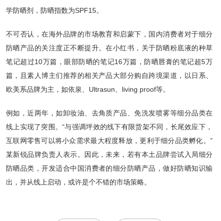
学防晒剂，防晒指数为SPF15。
不可否认，在海外品牌的市场教育和启蒙下，国内消费者对于细分
防晒产品的关注度正不断提升。在小红书，关于防晒粉底液的种草
笔记超过10万篇，眼部防晒的笔记16万篇，防晒唇膏的笔记超5万
篇，且素人博主们推荐的相关产品大部分购自跨境渠道，以日系、
欧美系品牌为主，如依泉、Ultrasun、living proof等。
例如，近两年，如卸妆油、去角质产品、免洗发喷雾等细分品类在
线上实现了突围。“与强调坪效的线下有限货架不同，长尾效应下，
互联网零售可以将小众需求最大程度释放，更利于细分品类孵化。”
某新锐品牌负责人表示。因此，未来，若有本土品牌尝试入局细分
防晒品类，开发适合中国消费者的细分防晒产品，做好防晒知识输
出，并从线上启动，或许是个不错的市场策略。