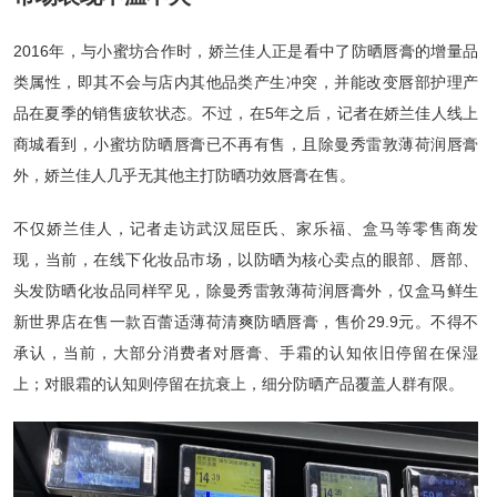
2016年，与小蜜坊合作时，娇兰佳人正是看中了防晒唇膏的增量品
类属性，即其不会与店内其他品类产生冲突，并能改变唇部护理产
品在夏季的销售疲软状态。不过，在5年之后，记者在娇兰佳人线上
商城看到，小蜜坊防晒唇膏已不再有售，且除曼秀雷敦薄荷润唇膏
外，娇兰佳人几乎无其他主打防晒功效唇膏在售。
不仅娇兰佳人，记者走访武汉屈臣氏、家乐福、盒马等零售商发
现，当前，在线下化妆品市场，以防晒为核心卖点的眼部、唇部、
头发防晒化妆品同样罕见，除曼秀雷敦薄荷润唇膏外，仅盒马鲜生
新世界店在售一款百蕾适薄荷清爽防晒唇膏，售价29.9元。不得不
承认，当前，大部分消费者对唇膏、手霜的认知依旧停留在保湿
上；对眼霜的认知则停留在抗衰上，细分防晒产品覆盖人群有限。