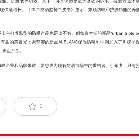
控油、抗衰老等功效。其中，补水保湿是最为基础的诉求，抗衰老需求
现快速增长。《2021防晒趋势白皮书》显示，兼顾防晒和护肤功能的养
肤型的防晒产品也层出不穷。例如资生堂的新品“urban triple bea
成对皮肤有益的美容光；索菲娜的新品ALBLANC保湿防晒乳中则加入了川楝子
、斑点产生。
防晒企业和品牌来讲，要想成为现有防晒市场中的重构者、引领者，只有
0