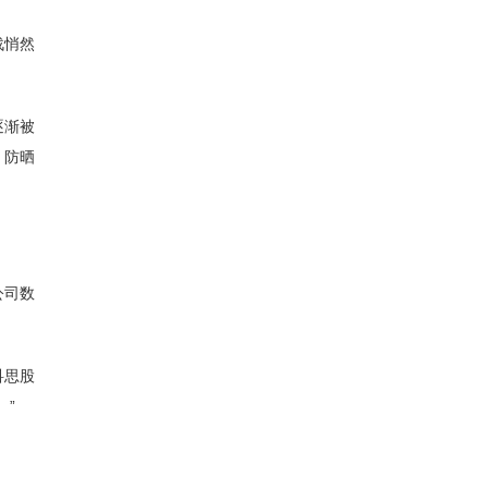
战悄然
逐渐被
，防晒
公司数
科思股
。”