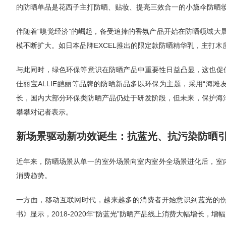
的防晒单品是花西子主打防晒、贴妆、提亮三效合一的小黛伞防晒
伴随着“嗅觉经济”的崛起，备受追捧的香氛产品开始在防晒领域大
模不断扩大。如日本品牌EXCEL推出的限定款防晒精华乳，主打
与此同时，绿色环保等意识在防晒产品中重要性日益凸显，这也促使
佳丽宝ALLIE皑丽等品牌的防晒新品多以环保为主题，采用“海滩
长，国内大部分环保类防晒产品仍处于研发阶段，但未来，保护海
攀攀对记者表示。
新场景驱动新功效诞生：抗蓝光、抗污染防晒
近年来，防晒场景从单一的室外场景向室内室外全场景进化后，室内
消费趋势。
一方面，移动互联网时代，越来越多的消费者开始意识到蓝光的伤害，
书》显示，2018-2020年“防蓝光”防晒产品线上消费大幅增长，增幅