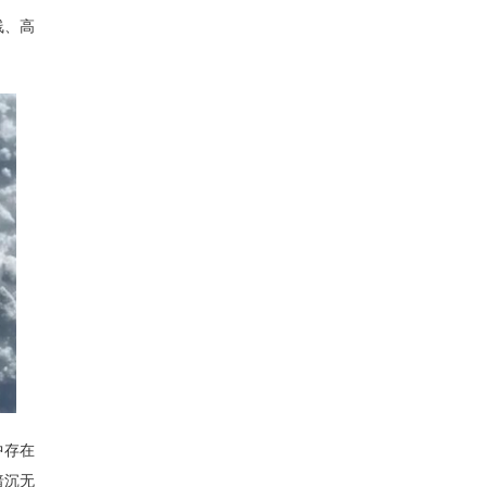
线、高
中存在
暗沉无