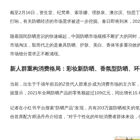
截至2月16日，资生堂、纪梵希、索菲娜、理肤泉、澳尔滨、怡思丁
打响，有关防晒经济的市场需求被进一步挖掘。春日即将到来，20
随着国民防晒意识的快速崛起，中国防晒市场规模不断扩大的同时
市场淘汰，取而代之的是兼具防晒、护肤、美白、香体等多重功效
市场细分需求正不断涌现。
新人群重构消费格局：彩妆新防晒、香氛型防晒、环
当前，出生于千禧年前后的Z世代人群逐步成为消费市场的主力军
据显示，2021年全网防晒产品的零售额超过109亿元，同比增长15.
记者在小红书平台搜索“防晒产品”发现，共有203万篇防晒相关的笔
份首席配方师汤丹丹介绍道，“对于个性化的年轻消费者群体来说，