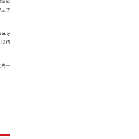
增速最
肤型防
uty
提取精
抢先一