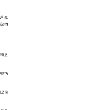
线和红
污染物
赛道愈
护肤功
面是因