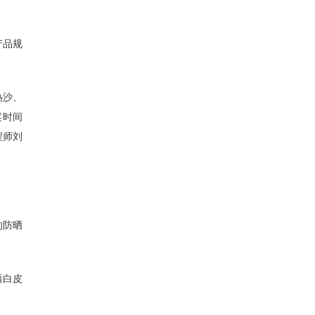
产品规
热沙、
案时间
程师刘
的防晒
晒白皮