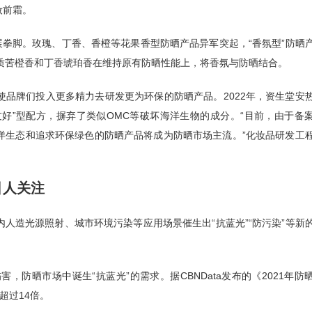
妆前霜。
展拳脚。玫瑰、丁香、香橙等花果香型防晒产品异军突起，“香氛型”防晒
木质苦橙香和丁香琥珀香在维持原有防晒性能上，将香氛与防晒结合。
品牌们投入更多精力去研发更为环保的防晒产品。2022年，资生堂安
友好”型配方，摒弃了类似OMC等破坏海洋生物的成分。“目前，由于备
洋生态和追求环保绿色的防晒产品将成为防晒市场主流。”化妆品研发工
引人关注
人造光源照射、城市环境污染等应用场景催生出“抗蓝光”“防污染”等新
防晒市场中诞生“抗蓝光”的需求。据CBNData发布的《2021年防
超过14倍。