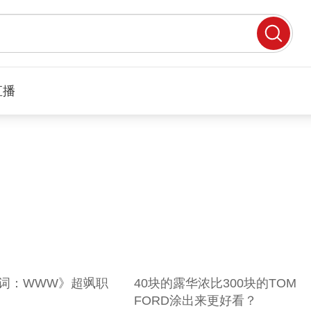
直播
词：WWW》超飒职
40块的露华浓比300块的TOM
FORD涂出来更好看？