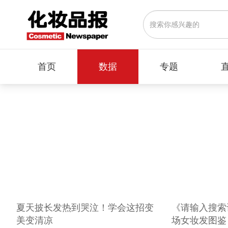
首页
数据
专题
夏天披长发热到哭泣！学会这招变
《请输入搜索
美变清凉
场女妆发图鉴