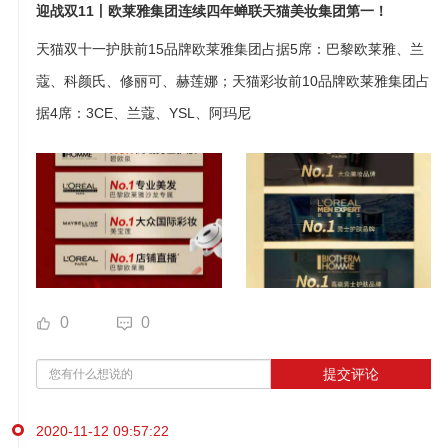
迎战双11丨欧莱雅集团连续四年蝉联天猫美妆集团第一！
天猫双十一护肤前15品牌欧莱雅集团占据5席：巴黎欧莱雅、兰
蔻、科颜氏、修丽可、赫莲娜；天猫彩妆前10品牌欧莱雅集团占
据4席：3CE、兰蔻、YSL、阿玛尼
0
0
提交评论
2020-11-12 09:57:22