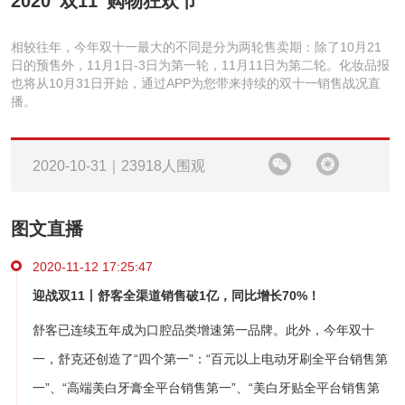
2020“双11”购物狂欢节
相较往年，今年双十一最大的不同是分为两轮售卖期：除了10月21
日的预售外，11月1日-3日为第一轮，11月11日为第二轮。化妆品报
也将从10月31日开始，通过APP为您带来持续的双十一销售战况直
播。
2020-10-31｜23918人围观
图文直播
2020-11-12 17:25:47
迎战双11丨舒客全渠道销售破1亿，同比增长70%！
舒客已连续五年成为口腔品类增速第一品牌。此外，今年双十
一，舒克还创造了“四个第一”：“百元以上电动牙刷全平台销售第
一”、“高端美白牙膏全平台销售第一”、“美白牙贴全平台销售第