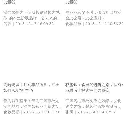
力量⑧
力量⑦
温碧泉作为一个成长路径极为“典
商业业态变革时，伽蓝和自然堂
型”的本土护肤品牌，它未来的路
会怎么看？怎么应对？
在哪里？我们和郑耿镇聊了聊这
闻强｜2018-12-17 16:09:32
化妆品报｜2018-12-12 10:56:39
个话题。
高端访谈丨启动单品牌店，泊美
林盟钦：森田的进阶之路，我有5
如何实现“新生”？
点思考丨探访中国力量⑥
作为资生堂集团专为中国市场定
中国内地市场竞争之残酷，变化
制的品牌，泊美曾被业内视为“含
速度之快，是其他市场所没有
着金汤匙出生的小公主”，一时间
化妆品报｜2018-12-10 16:51:16
的。对品牌而言，要适应这个市
张明｜2018-12-07 14:12:32
风光无限，但在2015年左右，这
场，除严守产品底线之外，还要
位“公主”在民间过得较为坎坷，经
布局未来。