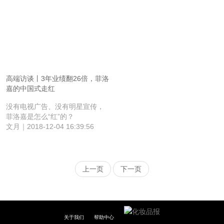
历一轮调整之后，如今的泊美正
生发出年轻的力量。
高端访谈丨3年业绩翻26倍，菲洛
嘉的中国式走红
没有电视广告、没有明星宣传，
菲洛嘉是怎么“红”的？
文月｜2018-12-04 16:39:56
上一页
下一页
关于我们
帮助中心