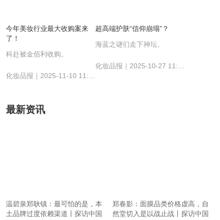
今年美妆行业最大收购案来
超高端护肤“信仰崩塌”？
了！
海蓝之谜们走下神坛。
科赴被金佰利收购。
化妆品报｜2025-10-27 11:10:02
化妆品报｜2025-11-10 11:18:51
最新资讯
温碧泉郑耿镇：最可怕的是，本
郑春影：面膜品类价格虚高，自
土品牌过度依赖渠道丨探访中国
然堂切入是以战止战丨探访中国