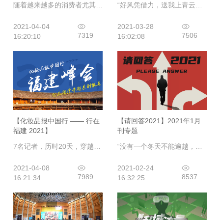
随着越来越多的消费者尤其是年轻人群接受四季防晒的理念，加之防护概念逐渐从面部防晒发展到对暴露于日光的人体其他部位的保护，防晒霜的市场需求将持续上升，可以预见，未来的防晒市场仍有巨大增量有待挖掘，本土品牌在这方面还有很大成长空间。
“好风凭借力，送我上青云。”这是黄金十年里代理商群体的真实写照，但从2015年开始，哪些助推代理商群体发展壮大的人口红利、品牌红利、渠道红利逐渐消失殆尽。传统渠道的流通规则被打破，外部营商环境不佳，内部运营效率低下，疫情突发，代理商群体首当其冲，成为了产业链上最薄弱的环节。在新零售时代，代理商如何构建自身的核心价值，从根本上重振企业核心竞争力，值得深思和探讨。
2021-04-04
2021-03-28
7319
7506
16:20:10
16:02:08
【化妆品报中国行 —— 行在
【请回答2021】2021年1月
福建 2021】
刊专题
7名记者，历时20天，穿越福建省18个城镇，跋涉7195公里，与60余位美业人展开深度对话，撰写完成稿件报道30余篇，用切切实实的脚印与文字全方位还原了一个真实的福建化妆品市场。此次，感谢每一位福建同仁的鼓舞与支持，我们将永葆热爱，不负寄托！
“没有一个冬天不能逾越，没有一个春天不会来临。”挥手告别2020年，我们迎来一个全新的2021.在这个全新的2021年，你有什么心愿，又将看到怎样的行业变化趋势？
2021-04-08
2021-02-24
7989
8537
16:21:34
16:32:25