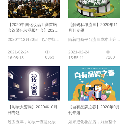
【2020中国化妆品工商首脑
【解码私域流量】2020年11
会议暨化妆品报年会】2020
月刊专题
年12月刊专题
2020年12月20日，以“寻找不变的商业法则”为主题的2020中国化妆品工商首脑会议暨化妆品报年会在武汉如约召开。于化妆品报年会而言，它的使命就是为中国化妆品产业持续发展聚集智慧和力量。
随着电商平台流量成本上升，流量红利消失已成事实，加之渠道不断地走向多元化和碎片化，现有成熟渠道的渗透已经达到顶峰。在这种情况下，企业想要维持增长势头只有两条路：一是获取新用户；二是进一步挖掘老用户的价值。后者所代表的私域流量正得到品牌、商家和门店前所未有的关注和重视。
2021-02-24
2021-02-24
8363
7163
16:08:18
15:55:11
【彩妆大变局】2020年10月
【自有品牌之春】2020年9月
刊专题
刊专题
过去五年，彩妆一直是化妆品产业中高速增长的热门品类，而这个黄金发展期似乎在2020年被一场疫情轻松终结了：人们减少了出门，戴起了口罩，不关心化妆，只关心化妆品中的“粮食和蔬菜”——护肤品个人护理用品，对彩妆品类的需求锐减。也有人认为，终结线下彩妆黄金时代的，不是疫情，是那些发源自线上的彩妆新物种、搅局者，而疫情，只是加速了这一进程。彩妆的生态环境，从营销到渠道已然改变。
如果把化妆品店，乃至整个零售系统看作一个大的生态，那么自有品牌这个物种，必定会演化出来，而且必定在这个零售系统中占据一个生态位。