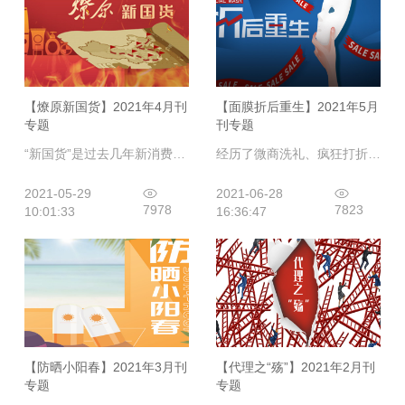
【燎原新国货】2021年4月刊
【面膜折后重生】2021年5月
专题
刊专题
“新国货”是过去几年新消费崛起为中国市场带来的概念副产品，作为新鲜事物，总是散发着独特的吸引力。而在美妆赛道，“新国货”更是惊喜连连，销量后来居上，融资、上市频繁，被用户和资本愈加认可的新国货美妆到底有何魅力？
经历了微商洗礼、疯狂打折、品牌迭代之后，面膜品牌的折扣不断加码，产品利润被不断摊薄，面膜这个品类的价值也被稀释。失去了消费者的价值认同和渠道商的利润保障，其结果是将本土品牌共同培育的繁荣市场拱手让给了进口面膜。面膜的价值重塑任重道远，本土面膜复兴之路或许会很漫长、很艰辛，但本土品牌和面膜制造企业已经在路上。
2021-05-29
2021-06-28
7978
7823
10:01:33
16:36:47
【防晒小阳春】2021年3月刊
【代理之“殇”】2021年2月刊
专题
专题