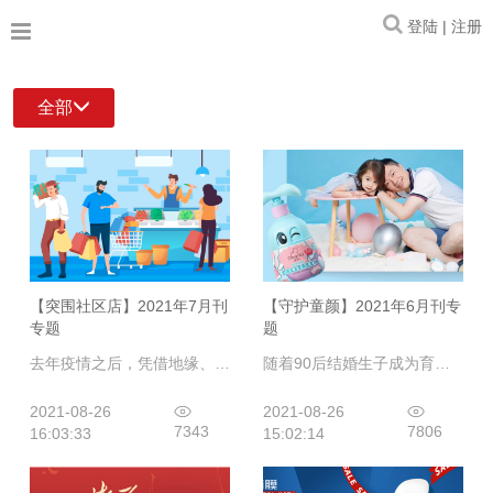
登陆 | 注册
全部
【突围社区店】2021年7月刊
【守护童颜】2021年6月刊专
专题
题
去年疫情之后，凭借地缘、“人和”以及服务优势，加之疫情后人们更倾向于家附近顺带购物的消费惯性，社区化妆品店的日子可谓越过越滋润。社区化妆品店对口碑、复购率的专注，是CS渠道红利期暂退后，实体化妆品店在存量争夺中的普遍增长逻辑。
随着90后结婚生子成为育儿主力人群，更主张个性化、精细化消费的90后群体也更舍得在婴童产品上投入和消费。未来几年，中国婴童洗护市场将迎来一次较大的发展。与“三孩政策”红利相伴而来的，还有国家政策法规层面的监管趋严，这无疑将推动婴童产业进一步规范化发展。
2021-08-26
2021-08-26
7343
7806
16:03:33
15:02:14