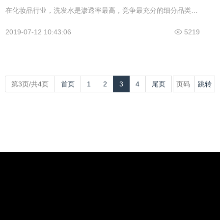
在化妆品行业，洗发水是渗透率最高，竞争最充分的细分品类，但再成熟的市场，也会在变化中迎来新的机遇。2015年前后，高端洗护市场开始逐渐升温，在滋源、阿道夫、植观等品牌的带动下，无硅油、香氛以及氨基酸洗护成为了高端洗护品牌重点突破的方向。经历了多年的低迷之后，风云再起的洗护发市场重新进入了高速发展的行列，迎来了发展的第三个黄金时代。
2019-07-12 10:43:06
5219
第3页/共4页
首页
1
2
3
4
尾页