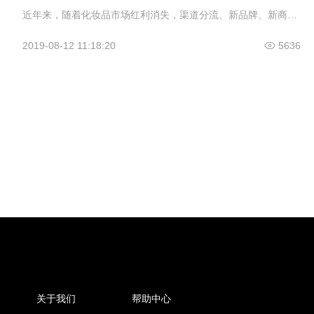
近年来，随着化妆品市场红利消失，渠道分流、新品牌、新商业模式不断崛起，化妆品实体渠道开始了求变之路。本届百强会议以“定位与客流”为主题，以期通过明确实体渠道的定位，探索赢回客流的方法，为实体渠道未来发展之路找到方向。
2019-08-12 11:18:20
5636
关于我们
帮助中心