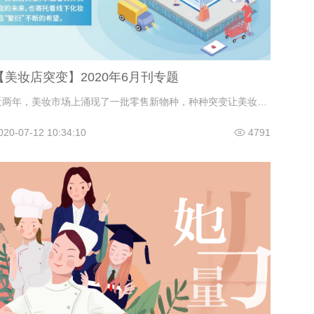
【美妆店突变】2020年6月刊专题
近两年，美妆市场上涌现了一批零售新物种，种种突变让美妆零售有着参差百态之别，同时也带领着美妆店不断进化，走向一个又一个前途未知的领域。它们中的个体或许会面临失败，但作为整体，它们一定承载着实体美妆店的未来，也寄托着线下化妆品店“繁衍”不断的希望。
020-07-12 10:34:10
4791