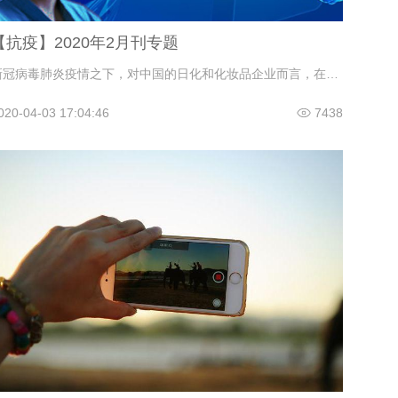
【抗疫】2020年2月刊专题
新冠病毒肺炎疫情之下，对中国的日化和化妆品企业而言，在抗疫的行动中，“达则兼济天下”，在有余力的时候，能够救援抗疫；而在力有未逮之时，努力保证企业的正常的经营活动，活下来，保障和吸纳就业、纳税，也就是另一个层面和维度的“战疫”。
020-04-03 17:04:46
7438