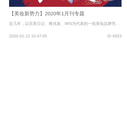
【美妆新势力】2020年1月刊专题
近几年，以完美日记、稚优泉、WIS为代表的一批美妆品牌凭借天猫平台迅速在市场上崭露头角，这些新锐品牌通过社交媒体走入消费者视野，又以黑马之姿频繁出现在各大电商销售榜单上，对传统化妆品品牌、经销模式、价格体系等带来了不小的冲击。那么。美妆新势力有着怎样的市场逻辑？
2020-01-12 10:47:05
6553