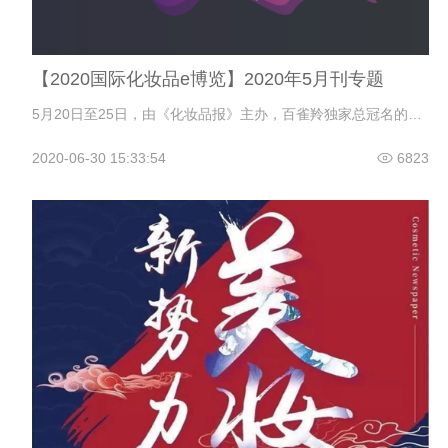
【2020国际化妆品e博览】2020年5月刊专题
5月20日至25日，由《化妆品报》主办，百雀羚独家总冠名的2020国际化妆品e博览如约而至。6天时间，257场直播，20万人次，超16万专业观众，这是2020国际化妆品e博览交出的一份惊艳答卷。这场史无前例，具有划时代意义的化妆品行业线上盛会，以企业开设直播，在线与商家和客户沟通、洽谈、交易的博览会，彻底颠覆了此前线下的会展模式，也给遭遇疫情冲击的化妆品行业带来了前所未有的信心和机遇。
2020-06-30 15:33:54
6823