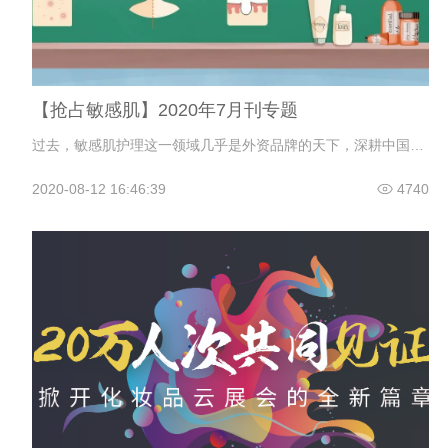
【抢占敏感肌】2020年7月刊专题
过去，敏感肌护理这一领域几乎是外资品牌的天下，深耕中国市场多年的雅漾，理肤泉、芙丽芳丝等外资品牌是市场主流。而近几年来，以薇诺娜、玉泽为代表的专门定位敏感肌护理的本土品牌强势崛起，敏感肌这一市场变得更加热闹起来。新入局者的不断加入，线上线下渠道日益激烈的竞争，正在助力敏感肌护理从一个相对小众的细分品类逐渐发展为护肤领域的重要蓝海和全新赛道。
2020-08-12 16:46:39
4740